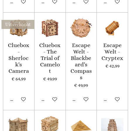
Houd mij op de hoogte
In winkelwagen
Houd mij op de hoogte
Houd mij op
Uitverkocht
Cluebox
Cluebox
Escape
Escape
-
- The
Welt -
Welt -
Sherloc
Trial of
Blackbe
Cryptex
k's
Camelo
ard's
€ 42,99
Camera
t
Compas
s
€ 64,99
€ 49,99
€ 49,99
Houd mij op de hoogte
In winkelwagen
In winkelwagen
In winkelwa