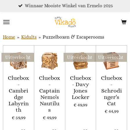
Winnaar Mooiste Winkel van Ermelo 2025
Ga
direct
naar
de
hoofdinhoud
Home
»
Kidults
»
Puzzelboxen & Escaperooms
Uitverkocht
Uitverkocht
Uitverkocht
Cluebox
Cluebox
Cluebox
Cluebox
-
-
- Davy
-
Cambri
Captain
Jones
Schrodi
dge
Nemo's
Locker
nger's
Labyrin
Nautilu
Cat
€ 49,99
th
s
€ 44,99
€ 59,99
€ 49,99