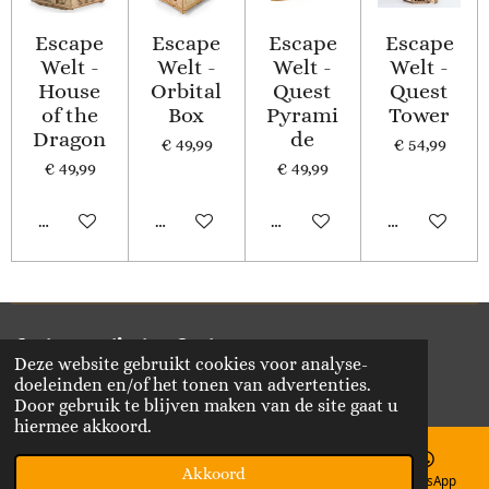
Escape
Escape
Escape
Escape
Welt -
Welt -
Welt -
Welt -
House
Orbital
Quest
Quest
of the
Box
Pyrami
Tower
Dragon
de
€ 49,99
€ 54,99
€ 49,99
€ 49,99
In winkelwagen
In winkelwagen
In winkelwagen
In winkelwa
Delen
Deel
Share
Delen
Deze website gebruikt cookies voor analyse-
© 2020 - 2026 Vikado
doeleinden en/of het tonen van advertenties.
Powered by
JouwWeb
Door gebruik te blijven maken van de site gaat u
hiermee akkoord.
Akkoord
E-mailadres
Telefoonnummer
Kaart
WhatsApp