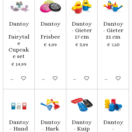
Dantoy
Dantoy
Dantoy
Dantoy
-
-
- Gieter
- Gieter
Fairytal
Frisbee
17 cm
21 cm
e
€ 4,99
€ 3,99
€ 7,50
Cupcak
e set
€ 14,99
In winkelwagen
In winkelwagen
In winkelwagen
In winkelwa
Dantoy
Dantoy
Dantoy
Dantoy
- Hand
- Hark
- Kuip
-