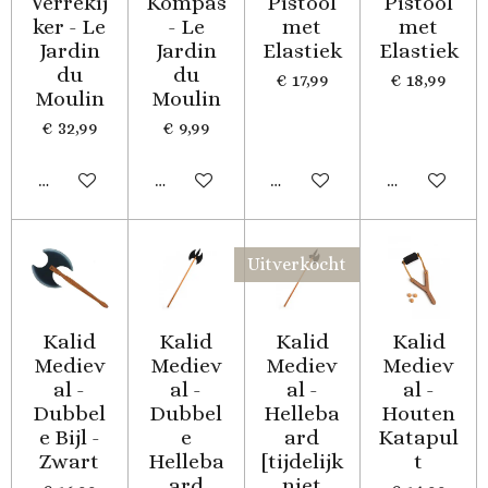
Verrekij
Kompas
Pistool
Pistool
ker - Le
- Le
met
met
Jardin
Jardin
Elastiek
Elastiek
du
du
€ 17,99
€ 18,99
Moulin
Moulin
€ 32,99
€ 9,99
In winkelwagen
In winkelwagen
In winkelwagen
In winkelwa
Uitverkocht
Kalid
Kalid
Kalid
Kalid
Mediev
Mediev
Mediev
Mediev
al -
al -
al -
al -
Dubbel
Dubbel
Helleba
Houten
e Bijl -
e
ard
Katapul
Zwart
Helleba
[tijdelijk
t
ard
niet