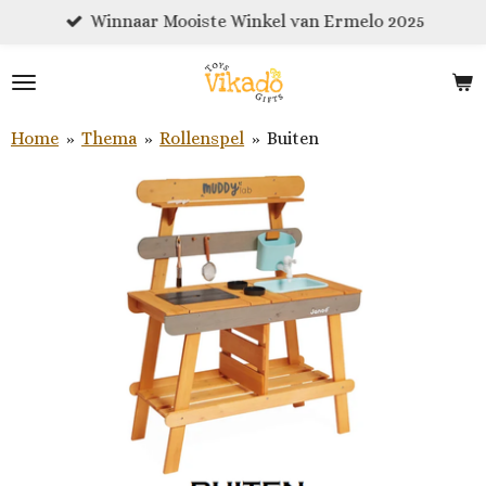
Winnaar Mooiste Winkel van Ermelo 2025
Ga
direct
naar
de
hoofdinhoud
Home
»
Thema
»
Rollenspel
»
Buiten