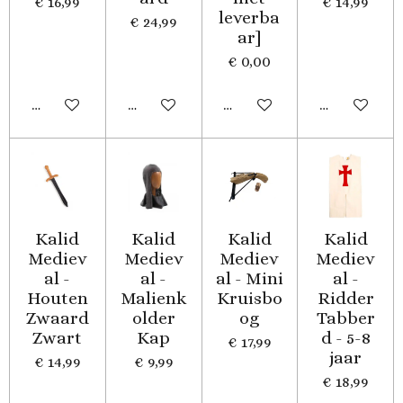
€ 16,99
€ 14,99
leverba
€ 24,99
ar]
€ 0,00
In winkelwagen
In winkelwagen
Houd mij op de hoogte
In winkelwa
Kalid
Kalid
Kalid
Kalid
Mediev
Mediev
Mediev
Mediev
al -
al -
al - Mini
al -
Houten
Malienk
Kruisbo
Ridder
Zwaard
older
og
Tabber
Zwart
Kap
d - 5-8
€ 17,99
jaar
€ 14,99
€ 9,99
€ 18,99