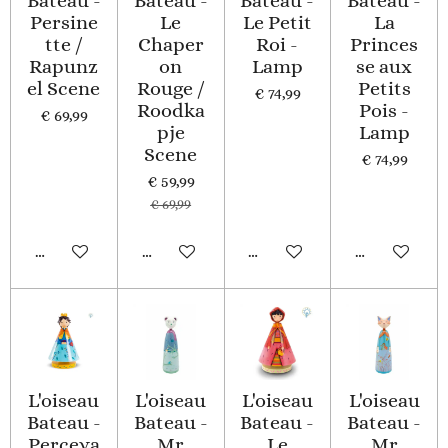
Bateau -
Bateau -
Bateau -
Bateau -
Persine
Le
Le Petit
La
tte /
Chaper
Roi -
Princes
Rapunz
on
Lamp
se aux
el Scene
Rouge /
Petits
€ 74,99
Roodka
Pois -
€ 69,99
pje
Lamp
Scene
€ 74,99
€ 59,99
€ 69,99
In winkelwagen
In winkelwagen
In winkelwagen
In winkelwa
L'oiseau
L'oiseau
L'oiseau
L'oiseau
Bateau -
Bateau -
Bateau -
Bateau -
Perceva
Mr
Le
Mr