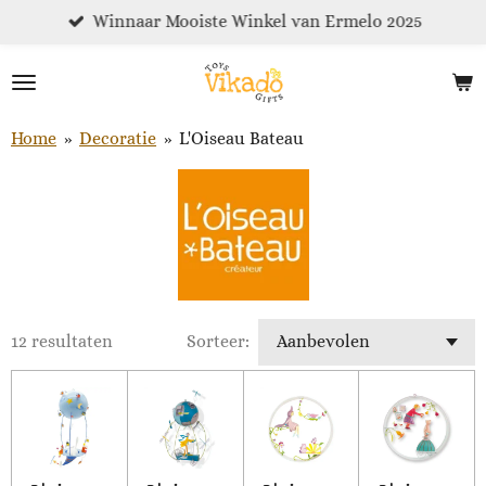
Winnaar Mooiste Winkel van Ermelo 2025
Ga
direct
naar
de
hoofdinhoud
Home
»
Decoratie
»
L'Oiseau Bateau
12 resultaten
Sorteer: