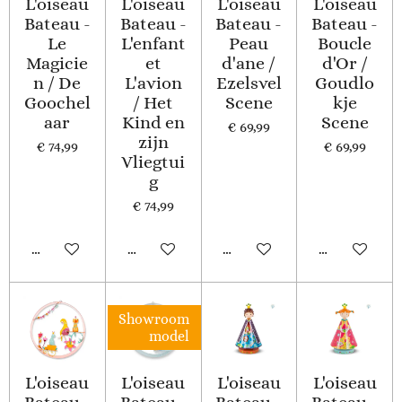
L'oiseau
L'oiseau
L'oiseau
L'oiseau
Bateau -
Bateau -
Bateau -
Bateau -
Le
L'enfant
Peau
Boucle
Magicie
et
d'ane /
d'Or /
n / De
L'avion
Ezelsvel
Goudlo
Goochel
/ Het
Scene
kje
aar
Kind en
Scene
€ 69,99
zijn
€ 74,99
€ 69,99
Vliegtui
g
€ 74,99
In winkelwagen
In winkelwagen
In winkelwagen
In winkelwa
Showroom
model
L'oiseau
L'oiseau
L'oiseau
L'oiseau