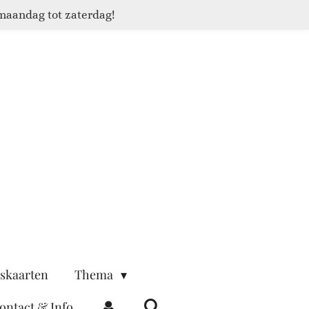
maandag tot zaterdag!
skaarten
Thema
ontact & Info