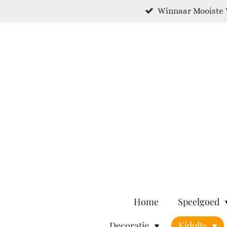
Winnaar Mooiste 
Ga
direct
naar
de
hoofdinhoud
Home
Speelgoed
Decoratie
Kidults