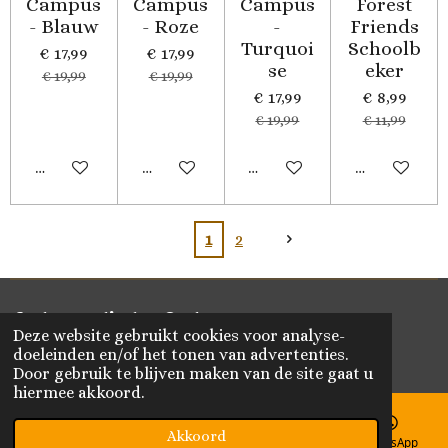
Campus
Campus
Campus
Forest
- Blauw
- Roze
-
Friends
Turquoi
Schoolb
€ 17,99
€ 17,99
se
eker
€ 19,99
€ 19,99
€ 17,99
€ 8,99
€ 19,99
€ 11,99
In winkelwagen
In winkelwagen
In winkelwagen
In winkelwa
1
2
Delen
Deel
Share
Delen
Deze website gebruikt cookies voor analyse-
© 2020 - 2026 Vikado
doeleinden en/of het tonen van advertenties.
Powered by
JouwWeb
Door gebruik te blijven maken van de site gaat u
hiermee akkoord.
Akkoord
E-mailadres
Telefoonnummer
Kaart
WhatsApp