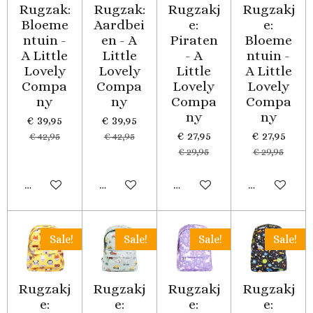
Rugzak:
Rugzak:
Rugzakj
Rugzakj
Bloeme
Aardbei
e:
e:
ntuin -
en - A
Piraten
Bloeme
A Little
Little
- A
ntuin -
Lovely
Lovely
Little
A Little
Compa
Compa
Lovely
Lovely
ny
ny
Compa
Compa
ny
ny
€ 39,95
€ 39,95
€ 27,95
€ 27,95
€ 42,95
€ 42,95
€ 29,95
€ 29,95
In winkelwagen
Houd mij op de hoogte
In winkelwagen
In winkelwa
Sale!
Sale!
Sale!
Sale!
Rugzakj
Rugzakj
Rugzakj
Rugzakj
e:
e:
e:
e: