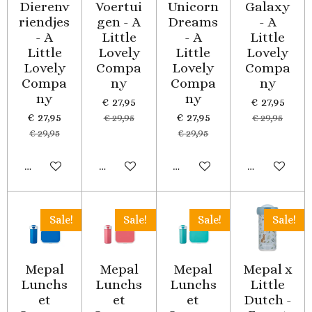
Dierenv
Voertui
Unicorn
Galaxy
riendjes
gen - A
Dreams
- A
- A
Little
- A
Little
Little
Lovely
Little
Lovely
Lovely
Compa
Lovely
Compa
Compa
ny
Compa
ny
ny
ny
€ 27,95
€ 27,95
€ 27,95
€ 27,95
€ 29,95
€ 29,95
€ 29,95
€ 29,95
In winkelwagen
In winkelwagen
In winkelwagen
In winkelwa
Sale!
Sale!
Sale!
Sale!
Mepal
Mepal
Mepal
Mepal x
Lunchs
Lunchs
Lunchs
Little
et
et
et
Dutch -