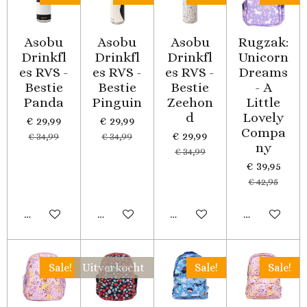
Asobu
Asobu
Asobu
Rugzak:
Drinkfl
Drinkfl
Drinkfl
Unicorn
es RVS -
es RVS -
es RVS -
Dreams
Bestie
Bestie
Bestie
- A
Panda
Pinguin
Zeehon
Little
d
Lovely
€ 29,99
€ 29,99
Compa
€ 29,99
€ 34,99
€ 34,99
ny
€ 34,99
€ 39,95
€ 42,95
In winkelwagen
In winkelwagen
In winkelwagen
In winkelwa
Sale!
Uitverkocht
Sale!
Sale!