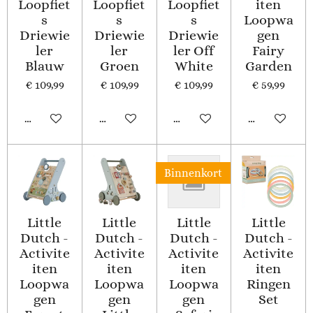
Loopfiet
Loopfiet
Loopfiet
iten
s
s
s
Loopwa
Driewie
Driewie
Driewie
gen
ler
ler
ler Off
Fairy
Blauw
Groen
White
Garden
€ 109,99
€ 109,99
€ 109,99
€ 59,99
In winkelwagen
Houd mij op de hoogte
In winkelwagen
In winkelwa
Binnenkort
Little
Little
Little
Little
Dutch -
Dutch -
Dutch -
Dutch -
Activite
Activite
Activite
Activite
iten
iten
iten
iten
Loopwa
Loopwa
Loopwa
Ringen
gen
gen
gen
Set