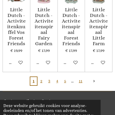
Little
Little
Little
Little
Dutch -
Dutch -
Dutch -
Dutch -
Activite
Activite
Activite
Activite
itenknu
itenspir
itenspir
itenspir
ffel Vos
aal
aal
aal
Forest
Fairy
Forest
Little
Friends
Garden
Friends
Farm
€ 19,99
€ 17,99
€ 17,99
€ 17,99
In winkelwagen
Houd mij op de hoogte
Houd mij op de hoogte
In winkelwa
1
2
3
4
5
11
Delen
Deel
Share
Delen
Deze website gebruikt cookies voor analyse-
© 2020 - 2026 Vikado
doeleinden en/of het tonen van advertenties.
Powered by
JouwWeb