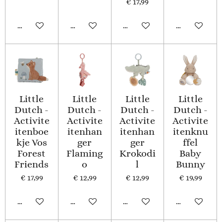
€ 17,99
In winkelwagen
In winkelwagen
In winkelwagen
Houd mij op
Little
Little
Little
Little
Dutch -
Dutch -
Dutch -
Dutch -
Activite
Activite
Activite
Activite
itenboe
itenhan
itenhan
itenknu
kje Vos
ger
ger
ffel
Forest
Flaming
Krokodi
Baby
Friends
o
l
Bunny
€ 17,99
€ 12,99
€ 12,99
€ 19,99
In winkelwagen
In winkelwagen
In winkelwagen
In winkelwa