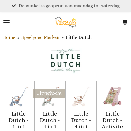
De winkel is geopend van maandag tot zaterdag!
Ga
direct
naar
de
hoofdinhoud
Home
»
Speelgoed Merken
»
Little Dutch
Uitverkocht
Little
Little
Little
Little
Dutch -
Dutch -
Dutch -
Dutch -
4 in 1
4 in 1
4 in 1
Activite