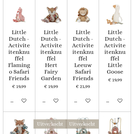
Little
Little
Little
Little
Dutch -
Dutch -
Dutch -
Dutch -
Activite
Activite
Activite
Activite
itenknu
itenknu
itenknu
itenknu
ffel
ffel
ffel
ffel
Flaming
Hert
Leeuw
Little
o Safari
Fairy
Safari
Goose
Friends
Garden
Friends
€ 19,99
€ 19,99
€ 19,99
€ 21,99
In winkelwagen
In winkelwagen
In winkelwagen
In winkelwa
Uitverkocht
Uitverkocht