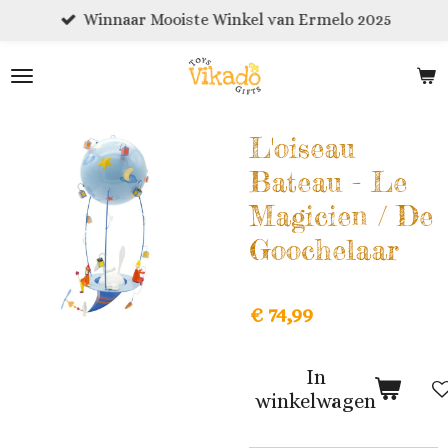
Winnaar Mooiste Winkel van Ermelo 2025
Ga
direct
naar
de
hoofdinhoud
L'oiseau
Bateau - Le
Magicien / De
Goochelaar
€ 74,99
In
winkelwagen