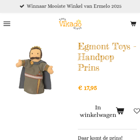
Winnaar Mooiste Winkel van Ermelo 2025
Ga
direct
naar
de
hoofdinhoud
Egmont Toys -
Handpop
Prins
€ 17,95
In
winkelwagen
Daar komt de prins!