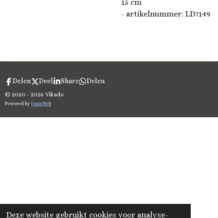
15 cm
- artikelnummer: LD7149
Delen
Deel
Share
Delen
© 2020 - 2026 Vikado
Powered by
JouwWeb
Deze website gebruikt cookies voor analyse-