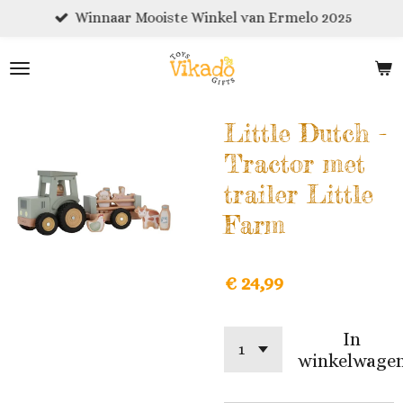
Winnaar Mooiste Winkel van Ermelo 2025
Ga
direct
naar
de
hoofdinhoud
Little Dutch -
Tractor met
trailer Little
Farm
€ 24,99
In
winkelwage