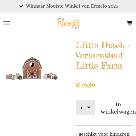
Winnaar Mooiste Winkel van Ermelo 2025
Ga
direct
naar
de
hoofdinhoud
Little Dutch -
Vormenstoof
Little Farm
€ 19,99
In
winkelwagen
- geschikt voor kinderen