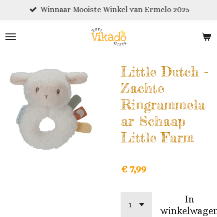
Winnaar Mooiste Winkel van Ermelo 2025
Ga
direct
naar
de
hoofdinhoud
Little Dutch -
Zachte
Ringrammela
ar Schaap
Little Farm
€ 7,99
In
winkelwage