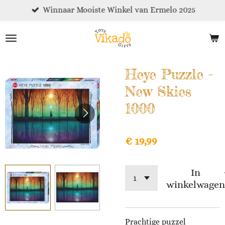
Winnaar Mooiste Winkel van Ermelo 2025
Ga
direct
naar
de
hoofdinhoud
Heye Puzzle -
New Skies
1000
€ 19,99
In
winkelwagen
Prachtige puzzel