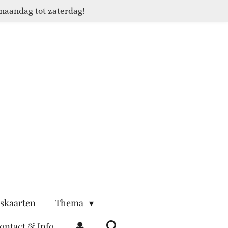
maandag tot zaterdag!
skaarten
Thema
ontact & Info