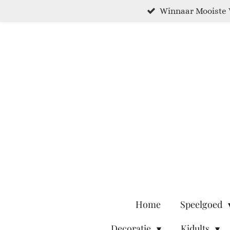
Winnaar Mooiste 
Ga
direct
naar
de
hoofdinhoud
Home
Speelgoed
Decoratie
Kidults