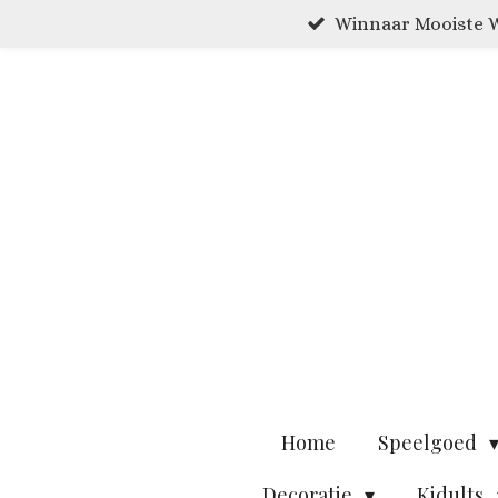
Winnaar Mooiste W
Ga
direct
naar
de
hoofdinhoud
Home
Speelgoed
Decoratie
Kidults