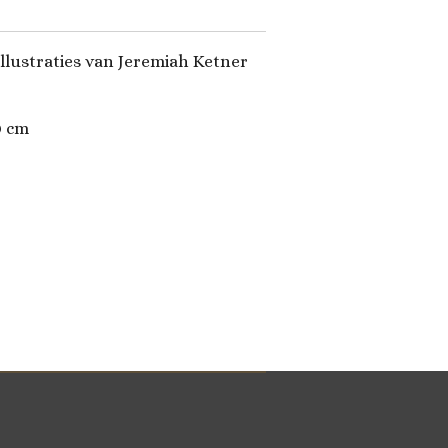
llustraties van
Jeremiah Ketner
0
cm