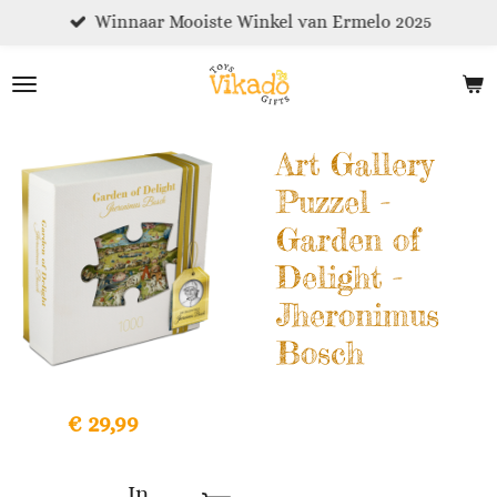
Winnaar Mooiste Winkel van Ermelo 2025
Ga
direct
naar
de
hoofdinhoud
Art Gallery
Puzzel -
Garden of
Delight -
Jheronimus
Bosch
€ 29,99
In