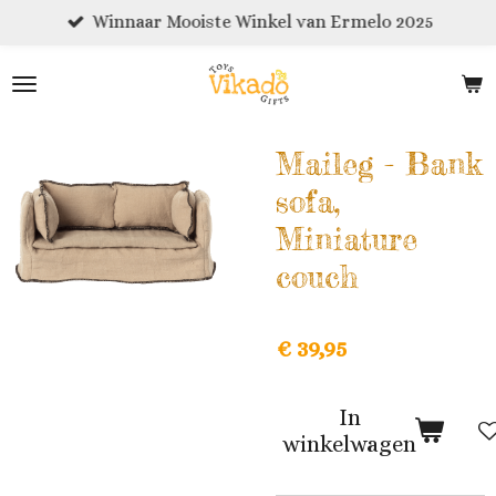
Winnaar Mooiste Winkel van Ermelo 2025
Ga
direct
naar
de
hoofdinhoud
Maileg - Bank
sofa,
Miniature
couch
€ 39,95
In
winkelwagen