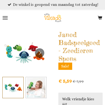
De winkel is geopend van maandag tot zaterdag!
Ga
direct
naar
de
hoofdinhoud
Janod
Badspeelgoed
- Zeedieren
Spons
Sale!
€ 5,59
€ 7,99
Welk vriendje kies
jij?