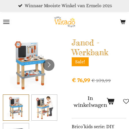
Winnaar Mooiste Winkel van Ermelo 2025
Ga
direct
naar
de
hoofdinhoud
Janod -
Werkbank
Sale!
€ 76,99
€ 109,99
In
winkelwagen
Brico’kids serie: DIY