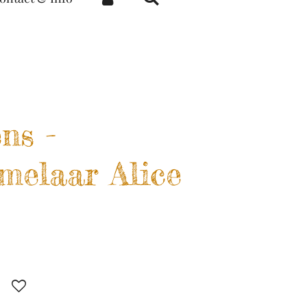
ens -
melaar Alice