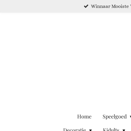
Winnaar Mooiste 
Ga
direct
naar
de
hoofdinhoud
Home
Speelgoed
Decoratie
Kidults