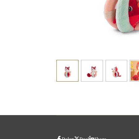
Delen
Deel
Share