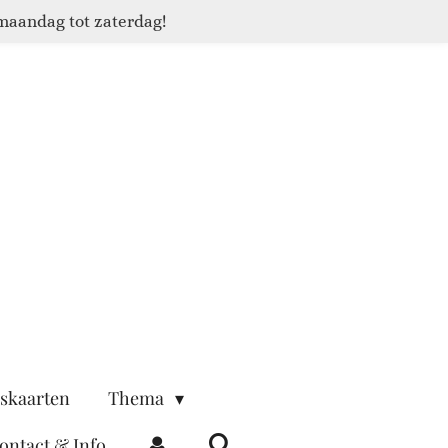
maandag tot zaterdag!
skaarten
Thema
ontact & Info