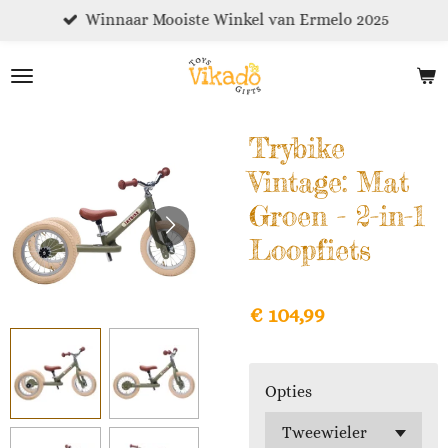
Winnaar Mooiste Winkel van Ermelo 2025
Ga
direct
naar
de
hoofdinhoud
Trybike
Vintage: Mat
Groen - 2-in-1
Loopfiets
€ 104,99
Opties