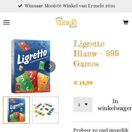
Winnaar Mooiste Winkel van Ermelo 2025
Ga
direct
naar
de
hoofdinhoud
Ligretto
Blauw - 999
Games
€ 14,99
In
winkelwage
Probeer zo snel mogelijk