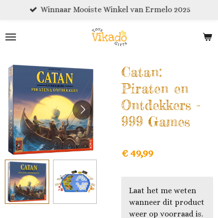
Winnaar Mooiste Winkel van Ermelo 2025
Ga
direct
naar
de
hoofdinhoud
Catan:
Piraten en
Ontdekkers -
999 Games
€ 49,99
Laat het me weten
wanneer dit product
weer op voorraad is.