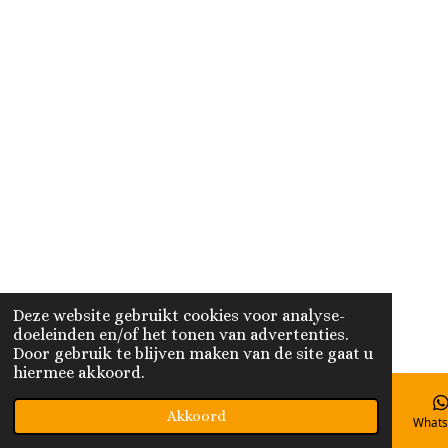
Deze website gebruikt cookies voor analyse-
doeleinden en/of het tonen van advertenties.
Door gebruik te blijven maken van de site gaat u
hiermee akkoord.
Akkoord
E-mailadres
Telefoonnummer
Kaart
Whats