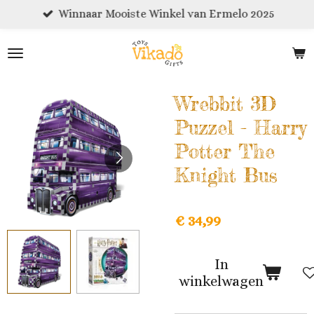
Winnaar Mooiste Winkel van Ermelo 2025
Ga
direct
naar
de
hoofdinhoud
Wrebbit 3D
Puzzel - Harry
Potter The
Knight Bus
€ 34,99
In
winkelwagen