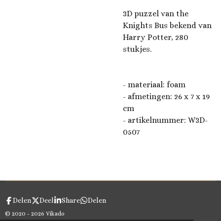
3D puzzel van the
Knights Bus bekend van
Harry Potter, 280
stukjes.
- materiaal: foam
- afmetingen:
26 x 7 x 19
cm
- artikelnummer:
W3D-
0507
Delen
Deel
Share
Delen
© 2020 - 2026 Vikado