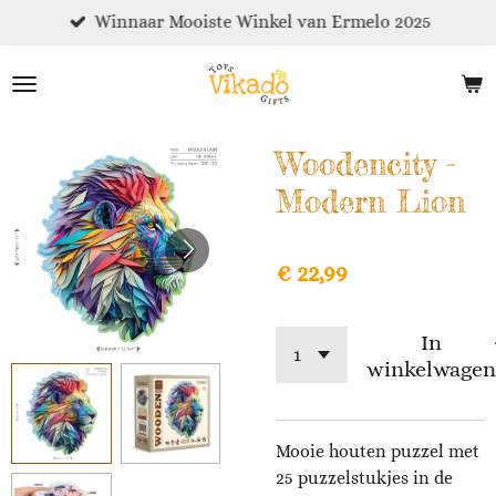
Winnaar Mooiste Winkel van Ermelo 2025
Ga
direct
naar
de
hoofdinhoud
Woodencity -
Modern Lion
€ 22,99
In
winkelwagen
Mooie houten puzzel met
25 puzzelstukjes in de