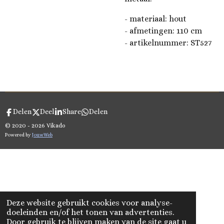
- materiaal: hout
-
afmetingen: 110 cm
- artikelnummer:
ST527
Delen
Deel
Share
Delen
© 2020 - 2026 Vikado
Powered by
JouwWeb
Deze website gebruikt cookies voor analyse-
doeleinden en/of het tonen van advertenties.
Door gebruik te blijven maken van de site gaat u