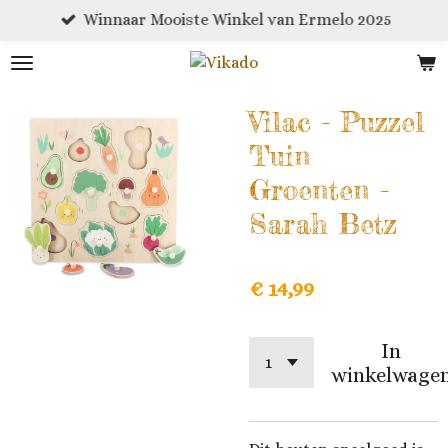
Winnaar Mooiste Winkel van Ermelo 2025
Ga
direct
naar
de
Vilac - Puzzel
hoofdinhoud
Tuin
Groenten -
Sarah Betz
€ 14,99
In
winkelwage