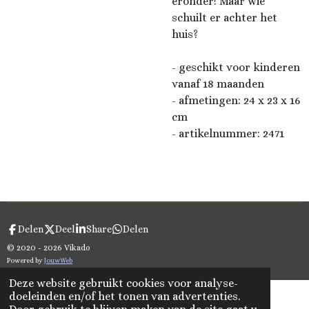
eronder! Maar wie
schuilt er achter het
huis?
- geschikt voor kinderen
vanaf 18 maanden
- afmetingen:
‎24 x 23 x 16
cm
- artikelnummer: 2471
Delen
Deel
Share
Delen
© 2020 - 2026 Vikado
Powered by
JouwWeb
Deze website gebruikt cookies voor analyse-
doeleinden en/of het tonen van advertenties.