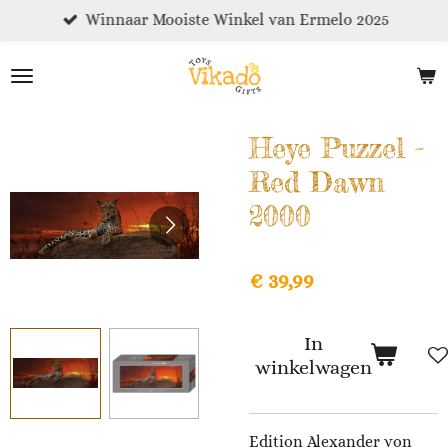
Winnaar Mooiste Winkel van Ermelo 2025
Ga
direct
naar
de
hoofdinhoud
Heye Puzzel -
Red Dawn
2000
€ 39,99
In
winkelwagen
Edition Alexander von