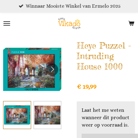
Winnaar Mooiste Winkel van Ermelo 2025
Ga
direct
naar
de
hoofdinhoud
Heye Puzzel -
Intruding
House 1000
€ 19,99
Laat het me weten
wanneer dit product
weer op voorraad is.