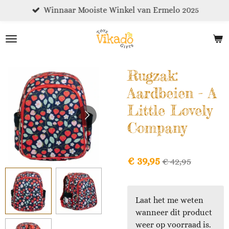
Winnaar Mooiste Winkel van Ermelo 2025
Ga
direct
naar
de
hoofdinhoud
Rugzak:
Aardbeien - A
Little Lovely
Company
€ 39,95
€ 42,95
Laat het me weten
wanneer dit product
weer op voorraad is.