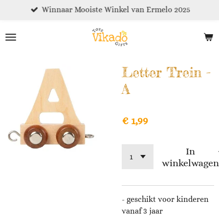
Winnaar Mooiste Winkel van Ermelo 2025
Ga
direct
naar
de
hoofdinhoud
Letter Trein -
A
€ 1,99
In
winkelwagen
- geschikt voor kinderen
vanaf 3 jaar