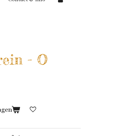
rein - O
agen