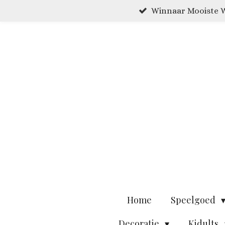
Winnaar Mooiste W
Ga
direct
naar
de
hoofdinhoud
Home
Speelgoed
Decoratie
Kidults