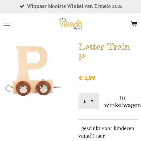
Winnaar Mooiste Winkel van Ermelo 2025
Ga
direct
naar
de
hoofdinhoud
Letter Trein -
P
€ 1,99
In
winkelwagen
- geschikt voor kinderen
vanaf 3 jaar