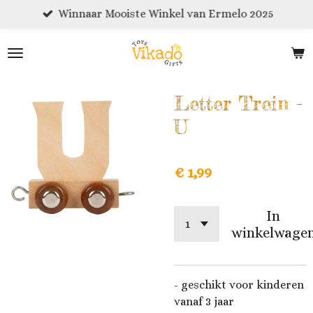
Winnaar Mooiste Winkel van Ermelo 2025
Ga
direct
naar
de
hoofdinhoud
Letter Trein -
U
€ 1,99
In
winkelwage
- geschikt voor kinderen
vanaf 3 jaar