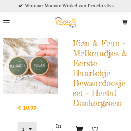
Winnaar Mooiste Winkel van Ermelo 2025
Ga
direct
naar
de
hoofdinhoud
Fien & Feau -
Melktandjes &
Eerste
Haarlokje
Bewaardoosje
set - Heelal
Donkergroen
€ 10,99
In