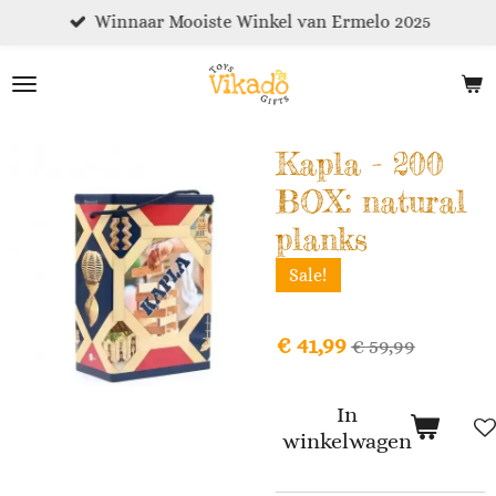
Winnaar Mooiste Winkel van Ermelo 2025
Ga
direct
naar
de
hoofdinhoud
Kapla - 200
BOX: natural
planks
Sale!
€ 41,99
€ 59,99
In
winkelwagen