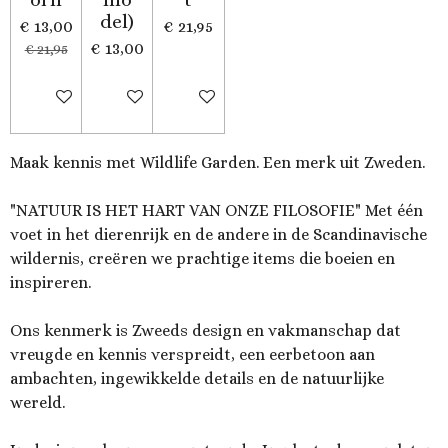
del)
€ 13,00
€ 21,95
€ 13,00
€ 21,95
In winkelwagen
Houd mij op de hoogte
In winkelwagen
Maak kennis met Wildlife Garden. Een merk uit Zweden.
"NATUUR IS HET HART VAN ONZE FILOSOFIE" Met één
voet in het dierenrijk en de andere in de Scandinavische
wildernis, creëren we prachtige items die boeien en
inspireren.
Ons kenmerk is Zweeds design en vakmanschap dat
vreugde en kennis verspreidt, een eerbetoon aan
ambachten, ingewikkelde details en de natuurlijke
wereld.