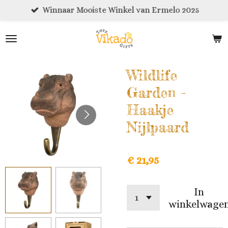
Winnaar Mooiste Winkel van Ermelo 2025
Ga
direct
naar
de
hoofdinhoud
Wildlife
Garden -
Haakje
Nijlpaard
€ 21,95
In
winkelwage