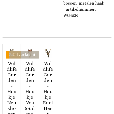
bossen, metalen haak
- artikelnummer:
WG4539
Sale!
Uitverkocht
Wil
Wil
Wil
dlife
dlife
dlife
Gar
Gar
Gar
den
den
den
-
-
-
Haa
Haa
Haa
kje
kje
kje
Neu
Vos
Edel
sho
(oud
Her
orn
mo
t