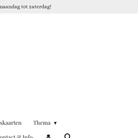
maandag tot zaterdag!
skaarten
Thema
ontact & Info