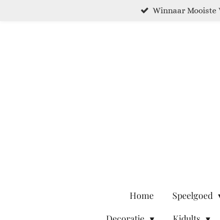
Winnaar Mooiste 
Ga
direct
naar
de
hoofdinhoud
Home
Speelgoed
Decoratie
Kidults