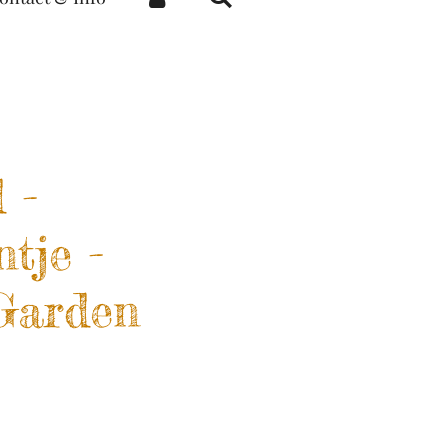
 -
tje -
 Garden