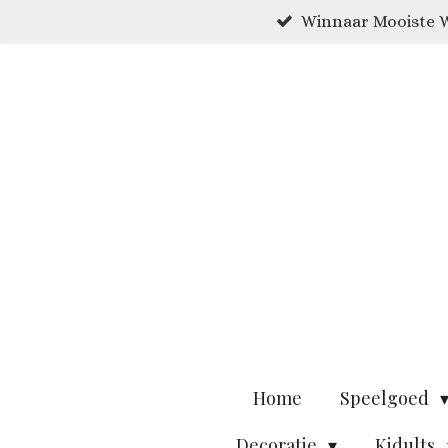
Winnaar Mooiste W
Ga
direct
naar
de
hoofdinhoud
Home
Speelgoed
Decoratie
Kidults