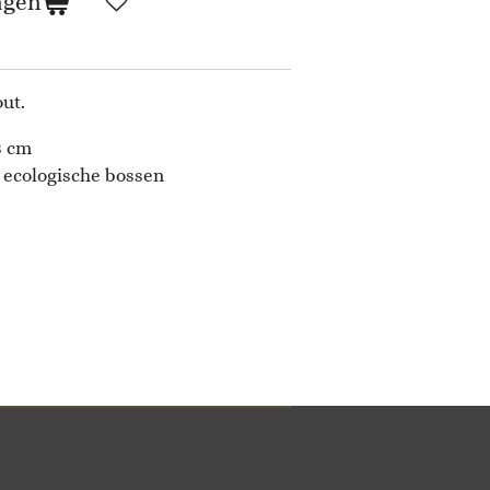
agen
ut.
,8 cm
% ecologische bossen