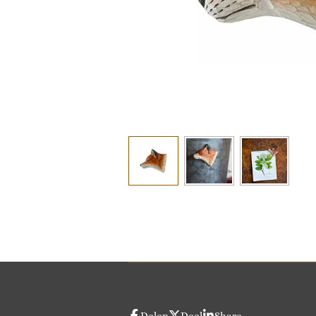
Delen
Deel
Share