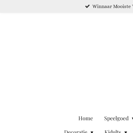
Winnaar Mooiste 
Ga
direct
naar
de
hoofdinhoud
Home
Speelgoed
Decoratie
Kidults