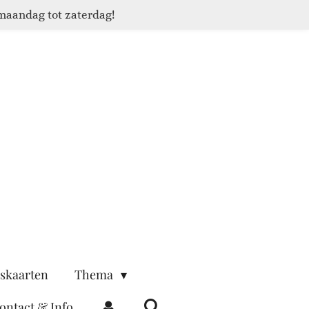
maandag tot zaterdag!
skaarten
Thema
ontact & Info