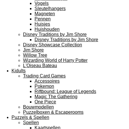
Vogels
Sleutelhangers
Magneten
Pennen
Huisjes
Huishouden
Disney Traditions by Jim Shore
Disney Traditions by Jim Shore
Disney Showcase Collection
Jim Shore
Willow Tree
Wizarding World of Harry Potter
L'Oiseau Bateau
Kidults
Trading Card Games
Accessoires
Pokemon
Riftbound: League of Legends
Magic The Gathering
One Piece
Bouwmodellen
Puzzelboxen & Escaperooms
Puzzels & Spellen
Spellen
Kaartspellen