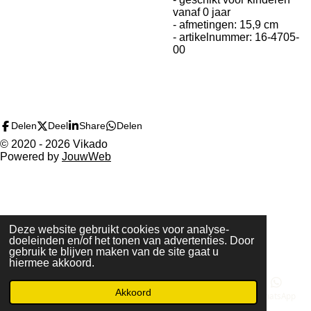
vanaf 0 jaar
- afmetingen: 15,9 c
m
- artikelnummer:
16-4705-
00
Delen
Deel
Share
Delen
© 2020 - 2026 Vikado
Powered by
JouwWeb
Deze website gebruikt cookies voor analyse-
doeleinden en/of het tonen van advertenties. Door
gebruik te blijven maken van de site gaat u
hiermee akkoord.
Akkoord
E-mailadres
Telefoonnummer
Kaart
WhatsApp