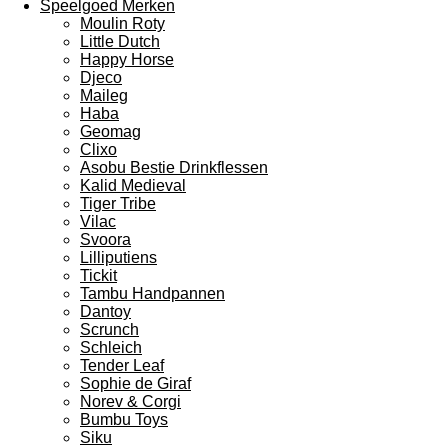
Speelgoed Merken
Moulin Roty
Little Dutch
Happy Horse
Djeco
Maileg
Haba
Geomag
Clixo
Asobu Bestie Drinkflessen
Kalid Medieval
Tiger Tribe
Vilac
Svoora
Lilliputiens
Tickit
Tambu Handpannen
Dantoy
Scrunch
Schleich
Tender Leaf
Sophie de Giraf
Norev & Corgi
Bumbu Toys
Siku