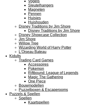
Vogels
Sleutelhangers
Magneten
Pennen
Huisjes
Huishouden
Disney Traditions by Jim Shore
Disney Traditions by Jim Shore
Disney Showcase Collection
Jim Shore
Willow Tree
Wizarding World of Harry Potter
L'Oiseau Bateau
Kidults
Trading Card Games
Accessoires
Pokemon
Riftbound: League of Legends
Magic The Gathering
One Piece
Bouwmodellen
Puzzelboxen & Escaperooms
Puzzels & Spellen
Spellen
Kaartspellen