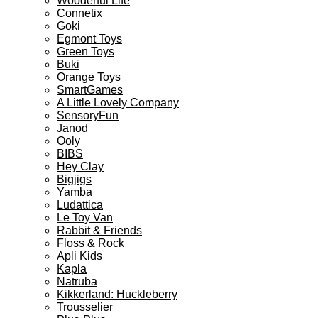
Wooderful Life
Connetix
Goki
Egmont Toys
Green Toys
Buki
Orange Toys
SmartGames
A Little Lovely Company
SensoryFun
Janod
Ooly
BIBS
Hey Clay
Bigjigs
Yamba
Ludattica
Le Toy Van
Rabbit & Friends
Floss & Rock
Apli Kids
Kapla
Natruba
Kikkerland: Huckleberry
Trousselier