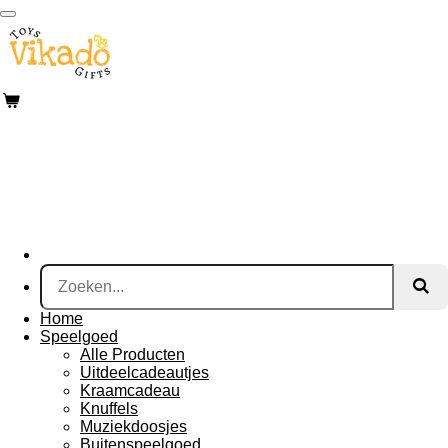
Ga
direct
naar
de
hoofdinhoud
Home
Speelgoed
Alle Producten
Uitdeelcadeautjes
Kraamcadeau
Knuffels
Muziekdoosjes
Buitenspeelgoed