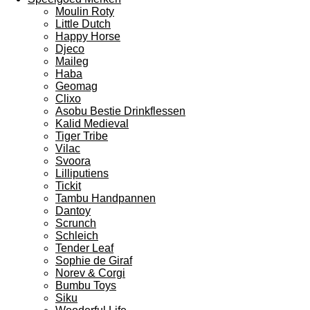
Moulin Roty
Little Dutch
Happy Horse
Djeco
Maileg
Haba
Geomag
Clixo
Asobu Bestie Drinkflessen
Kalid Medieval
Tiger Tribe
Vilac
Svoora
Lilliputiens
Tickit
Tambu Handpannen
Dantoy
Scrunch
Schleich
Tender Leaf
Sophie de Giraf
Norev & Corgi
Bumbu Toys
Siku