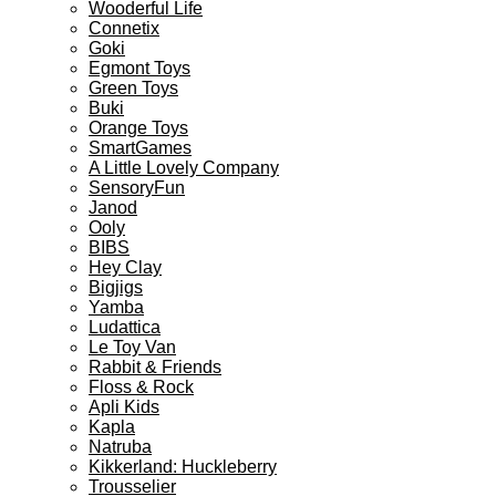
Wooderful Life
Connetix
Goki
Egmont Toys
Green Toys
Buki
Orange Toys
SmartGames
A Little Lovely Company
SensoryFun
Janod
Ooly
BIBS
Hey Clay
Bigjigs
Yamba
Ludattica
Le Toy Van
Rabbit & Friends
Floss & Rock
Apli Kids
Kapla
Natruba
Kikkerland: Huckleberry
Trousselier