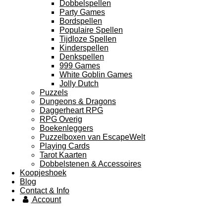
Dobbelspellen
Party Games
Bordspellen
Populaire Spellen
Tijdloze Spellen
Kinderspellen
Denkspellen
999 Games
White Goblin Games
Jolly Dutch
Puzzels
Dungeons & Dragons
Daggerheart RPG
RPG Overig
Boekenleggers
Puzzelboxen van EscapeWelt
Playing Cards
Tarot Kaarten
Dobbelstenen & Accessoires
Koopjeshoek
Blog
Contact & Info
Account