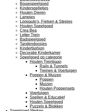
Bouwspeelgoed
Kinderspelletjes
Houten Dieren
Lampjes
Loopauto's, Fietsen & Stepjes
Houten Speelgoed
Crea Bea
Letter Trein
Badspeelgoed
Tandendoosjes
Kinderfashion
Decoratie Kinderkamer
Speelgoed op categorie
Houten Treinbaan
Rails & Tunnels
Treinen & Voertuigen
Poppen & Muizen
Poppen
Muizen
Houten Poppensets
Voertuigen
Spellen & Educatief
Houten Speelgoed
Puzzels & Blokken
Speelgoed Merken