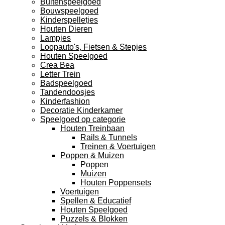
Buitenspeelgoed
Bouwspeelgoed
Kinderspelletjes
Houten Dieren
Lampjes
Loopauto's, Fietsen & Stepjes
Houten Speelgoed
Crea Bea
Letter Trein
Badspeelgoed
Tandendoosjes
Kinderfashion
Decoratie Kinderkamer
Speelgoed op categorie
Houten Treinbaan
Rails & Tunnels
Treinen & Voertuigen
Poppen & Muizen
Poppen
Muizen
Houten Poppensets
Voertuigen
Spellen & Educatief
Houten Speelgoed
Puzzels & Blokken