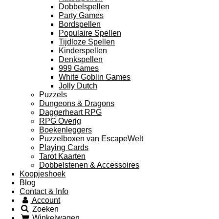
Dobbelspellen
Party Games
Bordspellen
Populaire Spellen
Tijdloze Spellen
Kinderspellen
Denkspellen
999 Games
White Goblin Games
Jolly Dutch
Puzzels
Dungeons & Dragons
Daggerheart RPG
RPG Overig
Boekenleggers
Puzzelboxen van EscapeWelt
Playing Cards
Tarot Kaarten
Dobbelstenen & Accessoires
Koopjeshoek
Blog
Contact & Info
Account
Zoeken
Winkelwagen