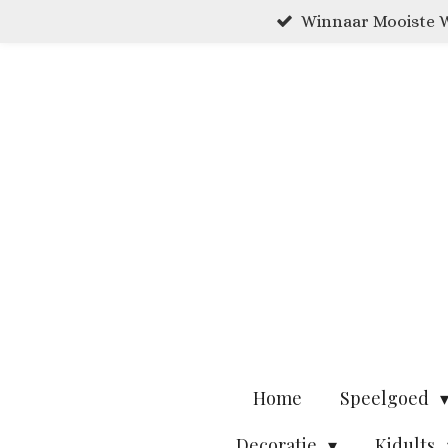
Winnaar Mooiste W
Ga
direct
naar
de
hoofdinhoud
Home
Speelgoed
Decoratie
Kidults