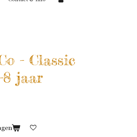
Co - Classic
-8 jaar
agen