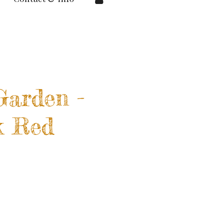
Garden -
k Red