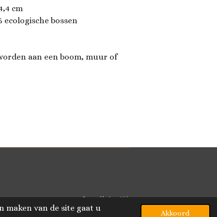
24,4 cm
0% ecologische bossen
d worden aan een boom, muur of
Powered by
JouwWeb
n maken van de site gaat u
Akkoord