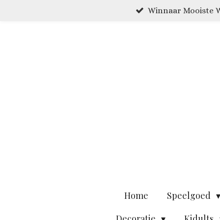
Winnaar Mooiste W
Ga
direct
naar
de
hoofdinhoud
Home
Speelgoed
Decoratie
Kidults