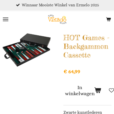
Winnaar Mooiste Winkel van Ermelo 2025
Ga
direct
naar
de
hoofdinhoud
HOT Games -
Backgammon
Cassette
€ 64,99
In
winkelwagen
Zwarte kunstlederen