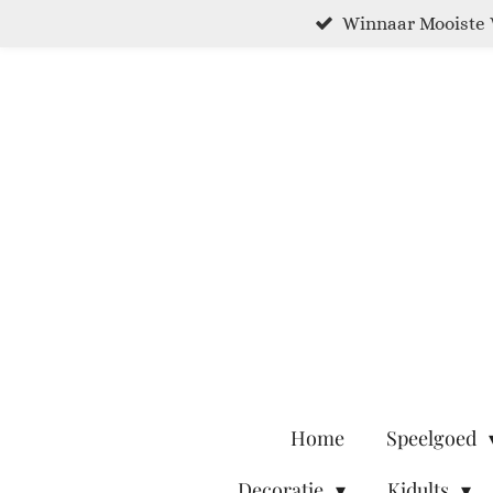
Winnaar Mooiste 
Ga
direct
naar
de
hoofdinhoud
Home
Speelgoed
Decoratie
Kidults