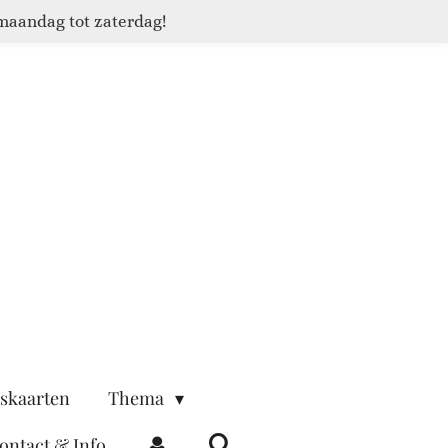
maandag tot zaterdag!
skaarten
Thema
ontact & Info