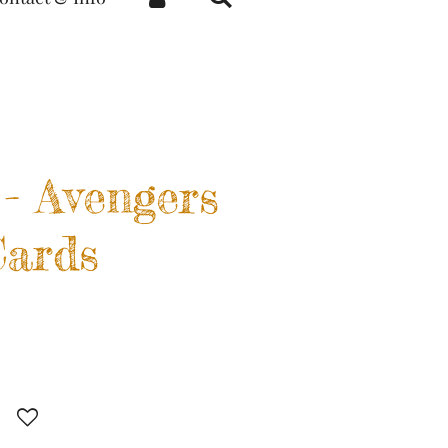
- Avengers
Cards