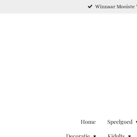
Winnaar Mooiste 
Ga
direct
naar
de
hoofdinhoud
Home
Speelgoed
Decoratie
Kidults