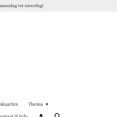
maandag tot zaterdag!
skaarten
Thema
ontact & Info