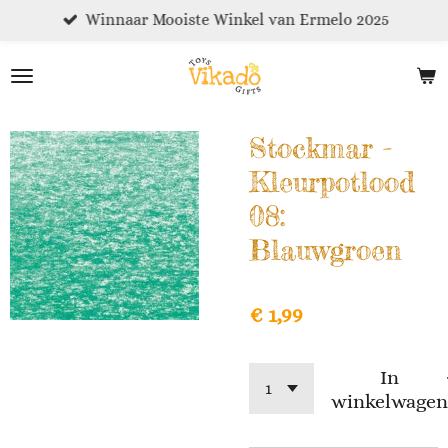
Winnaar Mooiste Winkel van Ermelo 2025
Ga
direct
naar
de
hoofdinhoud
Stockmar -
Kleurpotlood
08:
Blauwgroen
€ 1,99
In
winkelwagen