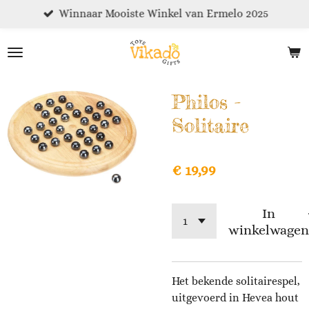
Winnaar Mooiste Winkel van Ermelo 2025
Ga
direct
naar
de
hoofdinhoud
Philos -
Solitaire
€ 19,99
In
winkelwagen
Het bekende solitairespel,
uitgevoerd in Hevea hout