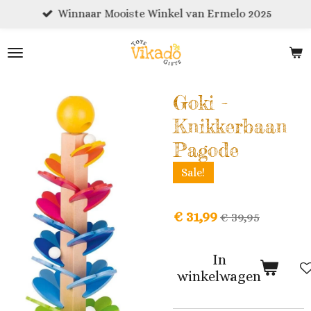
Winnaar Mooiste Winkel van Ermelo 2025
Ga
direct
naar
de
hoofdinhoud
Goki -
Knikkerbaan
Pagode
Sale!
€ 31,99
€ 39,95
In
winkelwagen