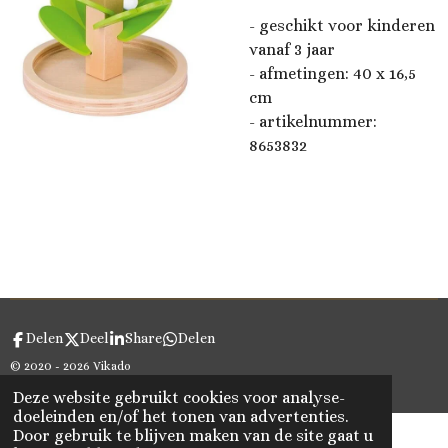
- geschikt voor kinderen
vanaf 3 jaar
- afmetingen: 40 x 16,5
cm
- artikelnummer:
8653832
Delen
Deel
Share
Delen
© 2020 - 2026 Vikado
Powered by
JouwWeb
Deze website gebruikt cookies voor analyse-
doeleinden en/of het tonen van advertenties.
Door gebruik te blijven maken van de site gaat u