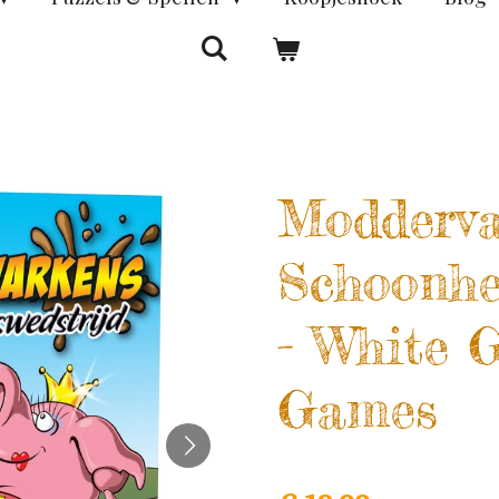
Modderva
Schoonhe
- White 
Games