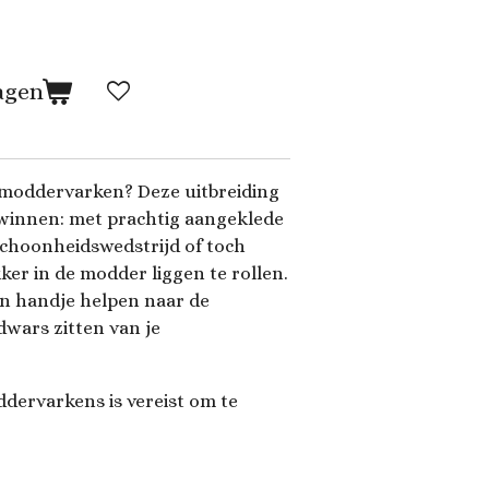
agen
moddervarken? Deze uitbreiding
t winnen: met prachtig aangeklede
schoonheidswedstrijd of toch
kker in de modder liggen te rollen.
en handje helpen naar de
dwars zitten van je
oddervarkens is vereist om te