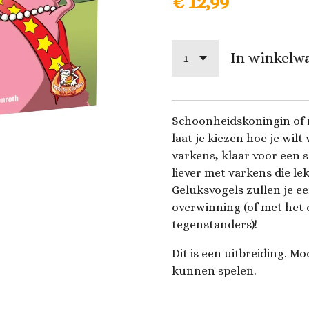
€ 12,99
In winkelw
Schoonheidskoningin of 
laat je kiezen hoe je wil
varkens, klaar voor een 
liever met varkens die le
Geluksvogels zullen je e
overwinning (of met het 
tegenstanders)!
Dit is een uitbreiding. M
kunnen spelen.