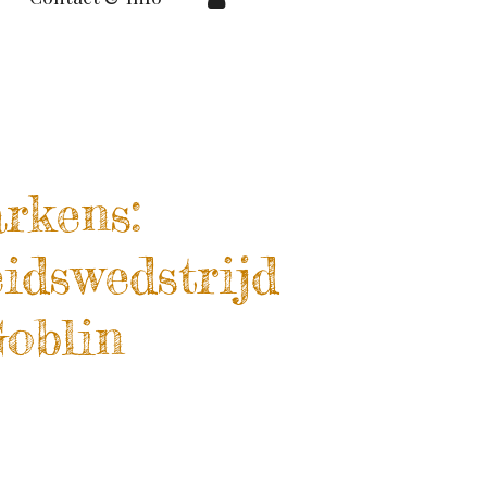
rkens:
idswedstrijd
Goblin