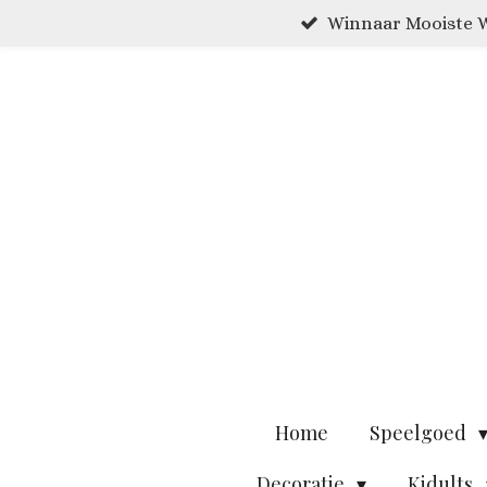
Winnaar Mooiste W
Ga
direct
naar
de
hoofdinhoud
Home
Speelgoed
Decoratie
Kidults